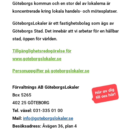
Göteborgs kommun och en stor del av lokalerna är
koncentrerade kring lokala handels- och mötesplatser.
GöteborgsLokaler är ett fastighetsbolag som ägs av
Göteborgs Stad. Det innebär att vi arbetar för en hållbar
stad, öppen för världen.
Tillgänglighetsredogörelse för
www.goteborgslokaler.se
Personuppgifter på goteborgslokaler.se
Förvaltnings AB GöteborgsLokaler
Box 5265
402 25 GÖTEBORG
Tel. växel:
031-335 01 00
Mail:
info@goteborgslokaler.se
Besöksadress:
Åvägen 36, plan 4