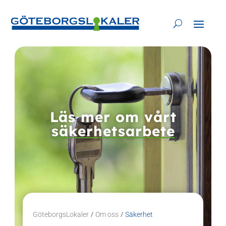
Skip
to
content
Läs mer om vårt
säkerhetsarbete
/
/
GöteborgsLokaler
Om oss
Säkerhet