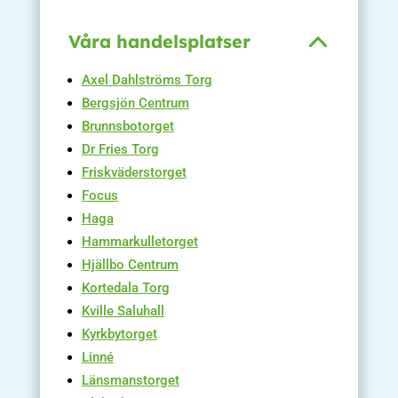
Våra handelsplatser
Axel Dahlströms Torg
Bergsjön Centrum
Brunnsbotorget
Dr Fries Torg
Friskväderstorget
Focus
Haga
Hammarkulletorget
Hjällbo Centrum
Kortedala Torg
Kville Saluhall
Kyrkbytorget
Linné
Länsmanstorget