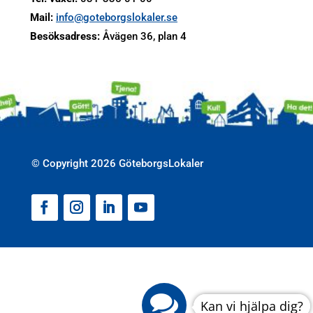
Mail:
info@goteborgslokaler.se
Besöksadress:
Åvägen 36, plan 4
© Copyright 2026 GöteborgsLokaler
Facebook
Instagram
LinkedIn
YouTube
Kan vi hjälpa dig?