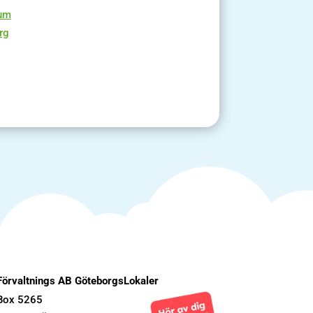
rum
rg
Förvaltnings AB GöteborgsLokaler
Box 5265