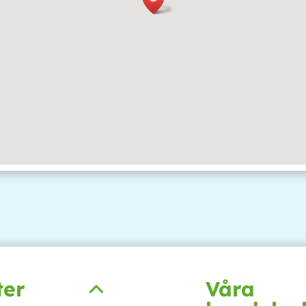
ter
Våra