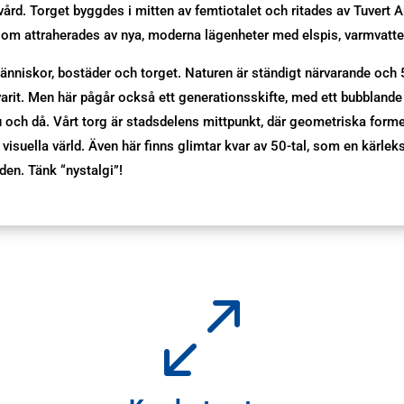
 vård. Torget byggdes i mitten av femtiotalet och ritades av Tuvert A
som attraherades av nya, moderna lägenheter med elspis, varmvatte
änniskor, bostäder och torget. Naturen är ständigt närvarande och 
varit. Men här pågår också ett generationsskifte, med ett bubbla
ch då. Vårt torg är stadsdelens mittpunkt, där geometriska forme
 visuella värld. Även här finns glimtar kvar av 50-tal, som en kärleksf
iden. Tänk “nystalgi”!
0