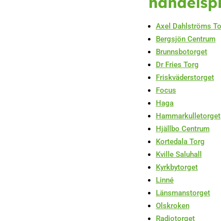
handelsp
Axel Dahlströms T
Bergsjön Centrum
Brunnsbotorget
Dr Fries Torg
Friskväderstorget
Focus
Haga
Hammarkulletorget
Hjällbo Centrum
Kortedala Torg
Kville Saluhall
Kyrkbytorget
Linné
Länsmanstorget
Olskroken
Radiotorget