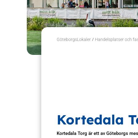
/
GöteborgsLokaler
Handelsplatser och fa
Kortedala T
Kortedala Torg är ett av Göteborgs mest 