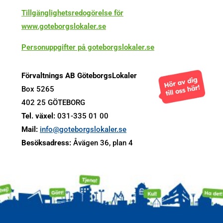
Tillgänglighetsredogörelse för
www.goteborgslokaler.se
Personuppgifter på goteborgslokaler.se
Förvaltnings AB GöteborgsLokaler
Box 5265
402 25 GÖTEBORG
Tel. växel:
031-335 01 00
Mail:
info@goteborgslokaler.se
Besöksadress:
Åvägen 36, plan 4