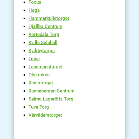
Focus
Haga
Hammarkulletorget
Hjällbo Centrum
Kortedala Torg
Kville Saluhall
Kyrkbytorget
Linné
Länsmanstorget
Olskroken
Radiotorget
Rannebergen Centrum
Selma Lagerlöfs Torg
Tuve Torg
V
årväderstorget