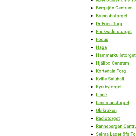
Axel Dahlströms T
Bergsjön Centrum
Brunnsbotorget
Dr Fries Torg
Friskväderstorget
Focus
Haga
Hammarkulletorget
Hjällbo Centrum
Kortedala Torg
Kville Saluhall
Kyrkbytorget
Linné
Länsmanstorget
Olskroken
Radiotorget
Rannebergen Cent
Selma Lagerlöfs To