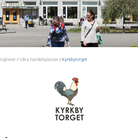
/
/
stigheter
Våra handelsplatser
Kyrkbytorget