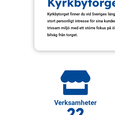
Kyrkbytorg
Kyrkbytorget finner du vid Sveriges län
stort personligt intresse för sina kund
trivsam miljö med ett större fokus på ö
bilväg från torget.

Verksamheter
22