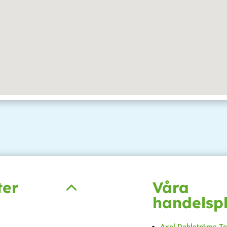
ter
Våra
handelsp