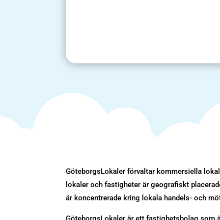
GöteborgsLokaler förvaltar kommersiella lokale
lokaler och fastigheter är geografiskt placer
är koncentrerade kring lokala handels- och mö
GöteborgsLokaler är ett fastighetsbolag som äg