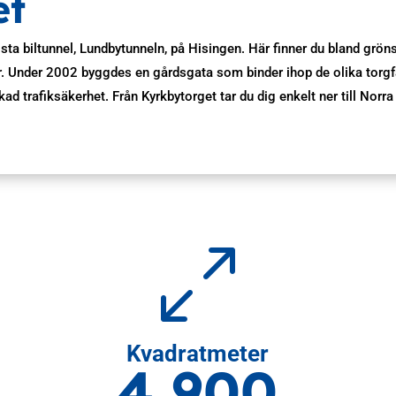
et
gsta biltunnel, Lundbytunneln, på Hisingen. Här finner du bland grön
er. Under 2002 byggdes en gårdsgata som binder ihop de olika torgfas
kad trafiksäkerhet. Från Kyrkbytorget tar du dig enkelt ner till Nor
0
Kvadratmeter
4 900