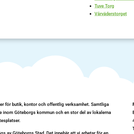
Tuve Torg
V
årväderstorget
r för butik, kontor och offentlig verksamhet. Samtliga
ade inom Göteborgs kommun och en stor del av lokalerna
tesplatser.
s av Göteborgs Stad. Det innebär att vi arbetar för en