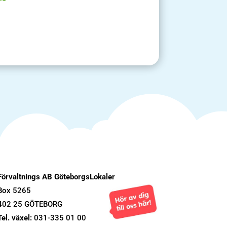
Förvaltnings AB GöteborgsLokaler
Box 5265
402 25 GÖTEBORG
Tel. växel:
031-335 01 00