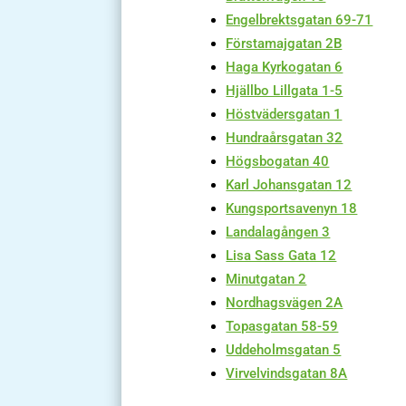
Engelbrektsgatan 69-71
Förstamajgatan 2B
Haga Kyrkogatan 6
Hjällbo Lillgata 1-5
Höstvädersgatan 1
Hundraårsgatan 32
Högsbogatan 40
Karl Johansgatan 12
Kungsportsavenyn 18
Landalagången 3
Lisa Sass Gata 12
Minutgatan 2
Nordhagsvägen 2A
Topasgatan 58-59
Uddeholmsgatan 5
Virvelvindsgatan 8A