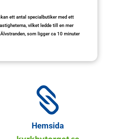
skan ett antal specialbutiker med ett
tigheterna, vilket ledde till en mer
ra Älvstranden, som ligger ca 10 minuter

Hemsida
kyrkbytorget.se