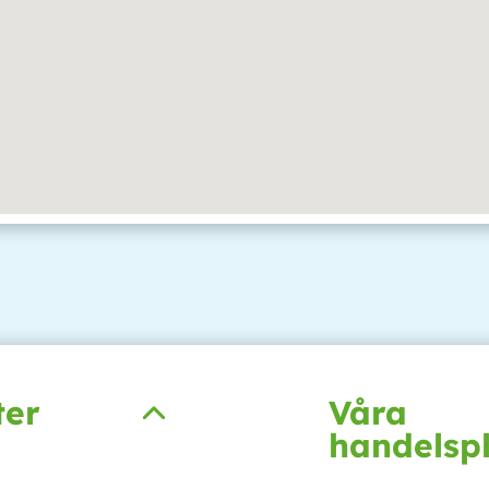
ter
Våra
handelsp