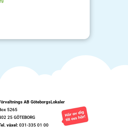
rg
Förvaltnings AB GöteborgsLokaler
Box 5265
402 25 GÖTEBORG
Tel. växel:
031-335 01 00