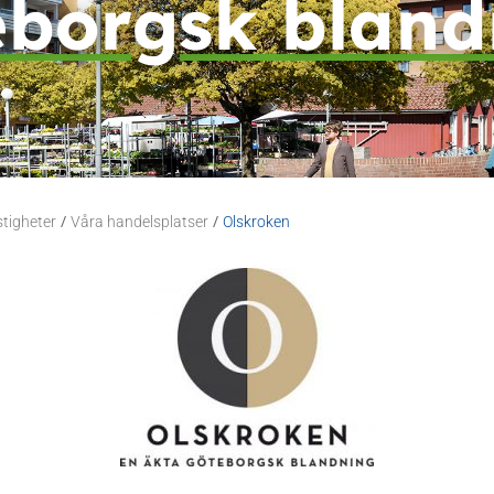
eborgsk bland
/
/
stigheter
Våra handelsplatser
Olskroken