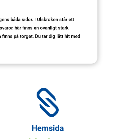
ens båda sidor. I Olskroken står ett
varor, här finns en ovanligt stark
inns på torget. Du tar dig lätt hit med

Hemsida