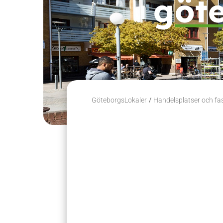
göt
/
GöteborgsLokaler
Handelsplatser och fa