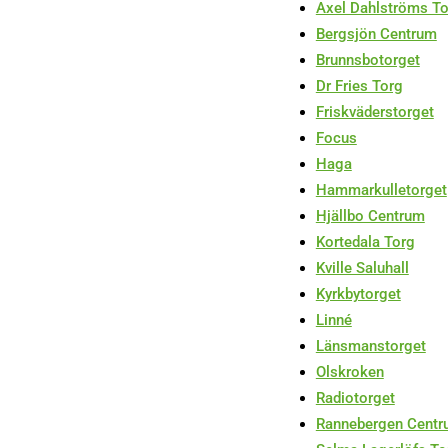
Axel Dahlströms T
Bergsjön Centrum
Brunnsbotorget
Dr Fries Torg
Friskväderstorget
Focus
Haga
Hammarkulletorget
Hjällbo Centrum
Kortedala Torg
Kville Saluhall
Kyrkbytorget
Linné
Länsmanstorget
Olskroken
Radiotorget
Rannebergen Cent