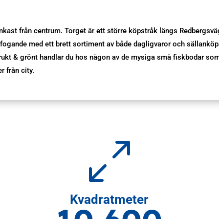
nkast från centrum. Torget är ett större köpstråk längs Redbergsväg
förfogande med ett brett sortiment av både dagligvaror och sällanköps
rukt & grönt handlar du hos någon av de mysiga små fiskbodar som f
 från city.
0
Kvadratmeter