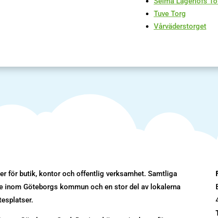
Selma Lagerlöfs To
Tuve Torg
V
årväderstorget
r för butik, kontor och offentlig verksamhet. Samtliga
ade inom Göteborgs kommun och en stor del av lokalerna
tesplatser.