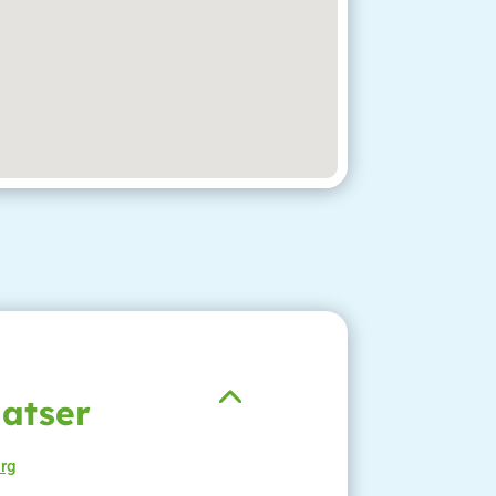
latser
org