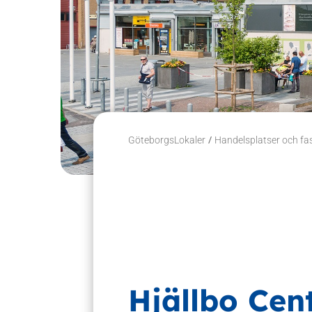
/
GöteborgsLokaler
Handelsplatser och fa
Hjällbo Ce