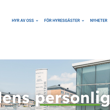
HYR AV OSS
FÖR HYRESGÄSTER
NYHETER
dens
personli