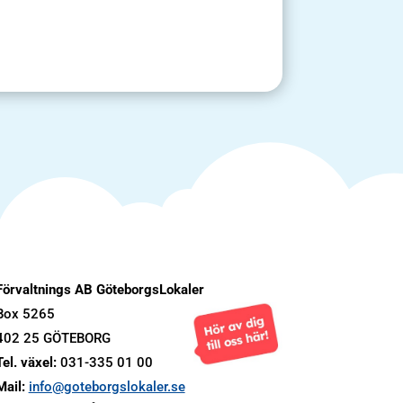
Förvaltnings AB GöteborgsLokaler
Box 5265
402 25 GÖTEBORG
Tel. växel:
031-335 01 00
Mail:
info@goteborgslokaler.se