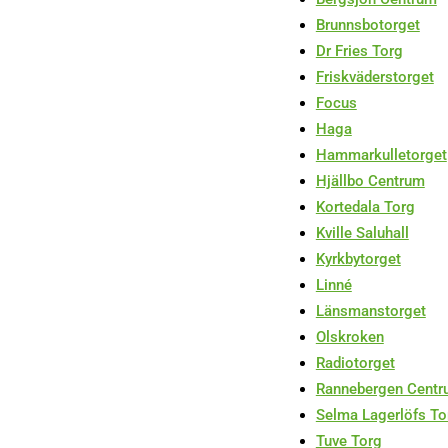
Brunnsbotorget
Dr Fries Torg
Friskväderstorget
Focus
Haga
Hammarkulletorget
Hjällbo Centrum
Kortedala Torg
Kville Saluhall
Kyrkbytorget
Linné
Länsmanstorget
Olskroken
Radiotorget
Rannebergen Cent
Selma Lagerlöfs To
Tuve Torg