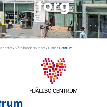
torg
/
/
stigheter
Våra handelsplatser
Hjällbo Centrum
ntrum