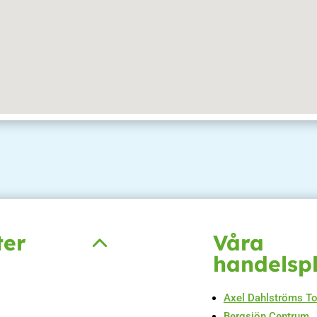
ter
Våra
handelsp
Axel Dahlströms T
Bergsjön Centrum