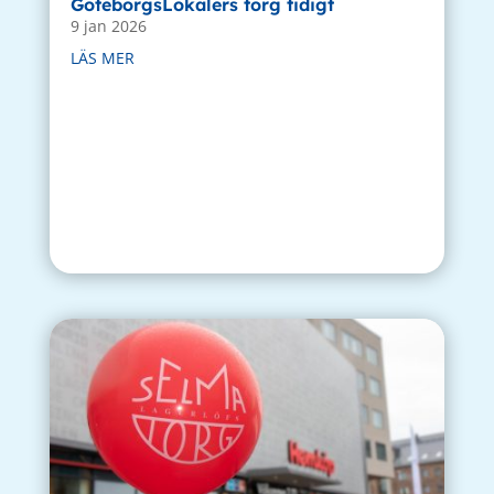
GöteborgsLokalers torg tidigt
9 jan 2026
LÄS MER