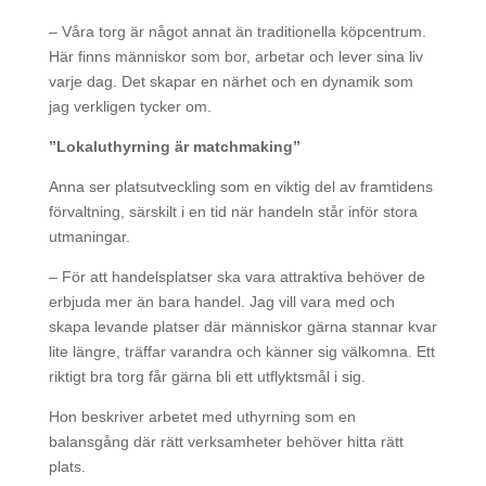
– Våra torg är något annat än traditionella köpcentrum.
Här finns människor som bor, arbetar och lever sina liv
varje dag. Det skapar en närhet och en dynamik som
jag verkligen tycker om.
”Lokaluthyrning är matchmaking”
Anna ser platsutveckling som en viktig del av framtidens
förvaltning, särskilt i en tid när handeln står inför stora
utmaningar.
– För att handelsplatser ska vara attraktiva behöver de
erbjuda mer än bara handel. Jag vill vara med och
skapa levande platser där människor gärna stannar kvar
lite längre, träffar varandra och känner sig välkomna. Ett
riktigt bra torg får gärna bli ett utflyktsmål i sig.
Hon beskriver arbetet med uthyrning som en
balansgång där rätt verksamheter behöver hitta rätt
plats.