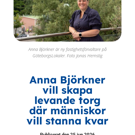
Anna Björkner är ny fastighetsförvaltare på
GöteborgsLokaler. Foto Jonas Hernstig
Anna Björkner
vill skapa
levande torg
där människor
vill stanna kvar
Publicerat den 25 jun 2026