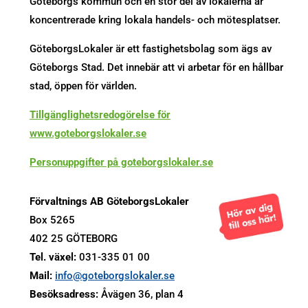
Göteborgs kommun och en stor del av lokalerna är
koncentrerade kring lokala handels- och mötesplatser.
GöteborgsLokaler är ett fastighetsbolag som ägs av
Göteborgs Stad. Det innebär att vi arbetar för en hållbar
stad, öppen för världen.
Tillgänglighetsredogörelse för
www.goteborgslokaler.se
Personuppgifter på goteborgslokaler.se
Förvaltnings AB GöteborgsLokaler
Box 5265
402 25 GÖTEBORG
Tel. växel:
031-335 01 00
Mail:
info@goteborgslokaler.se
Besöksadress:
Åvägen 36, plan 4