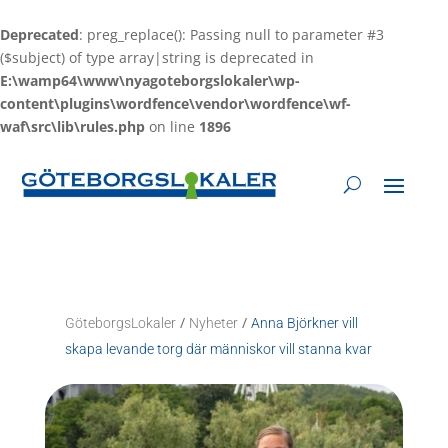
Skip
to
Deprecated
: preg_replace(): Passing null to parameter #3
content
($subject) of type array|string is deprecated in
E:\wamp64\www\nyagoteborgslokaler\wp-
content\plugins\wordfence\vendor\wordfence\wf-
waf\src\lib\rules.php
on line
1896
/
/
GöteborgsLokaler
Nyheter
Anna Björkner vill
skapa levande torg där människor vill stanna kvar