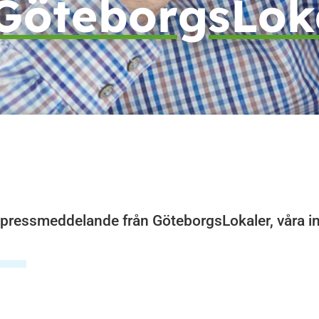
GöteborgsLok
 pressmeddelande från GöteborgsLokaler, våra i