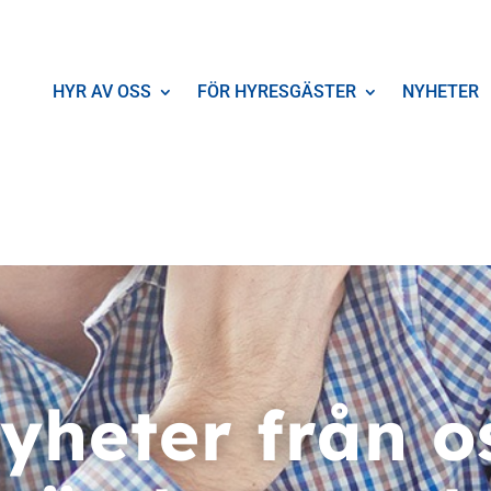
HYR AV OSS
FÖR HYRESGÄSTER
NYHETER
yheter från o